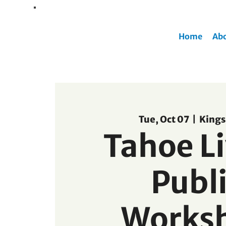
Home
Ab
Tue, Oct 07
  |  
Kings
Tahoe L
Publ
Works