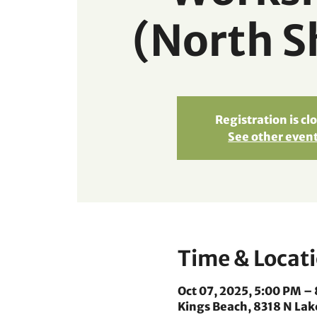
(North S
Registration is cl
See other even
Time & Locat
Oct 07, 2025, 5:00 PM –
Kings Beach, 8318 N Lak