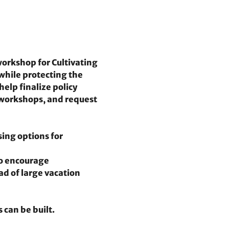
orkshop for Cultivating 
while protecting the 
elp finalize policy 
workshops, and request 
ing options for 
o encourage 
d of large vacation 
can be built.