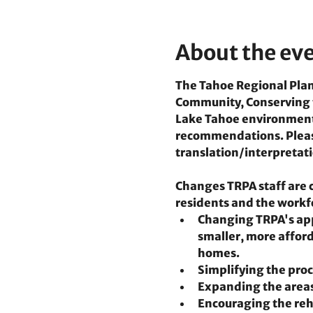
About the ev
The Tahoe Regional Plann
Community, Conserving th
Lake Tahoe environment. 
recommendations. Please
translation/interpretati
Changes TRPA staff are c
residents and the workfo
Changing TRPA's app
smaller, more afford
homes. 
Simplifying the proc
Expanding the areas
Encouraging the reha