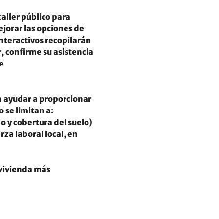
aller público para 
jorar las opciones de 
nteractivos recopilarán 
, confirme su asistencia 
e 
 ayudar a proporcionar 
 se limitan a:
 y cobertura del suelo) 
za laboral local, en 
vivienda más 