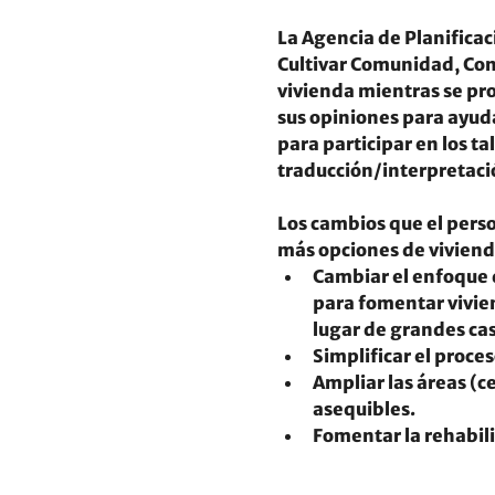
La Agencia de Planificaci
Cultivar Comunidad, Con
vivienda mientras se pro
sus opiniones para ayuda
para participar en los tall
traducción/interpretaci
Los cambios que el pers
más opciones de vivienda 
Cambiar el enfoque d
para fomentar vivien
lugar de grandes cas
Simplificar el proce
Ampliar las áreas (c
asequibles.
Fomentar la rehabili