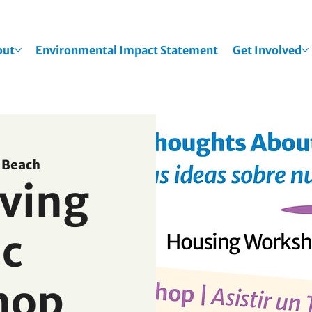
out
Environmental Impact Statement
Get Involved
 Beach
iving
ic
hop