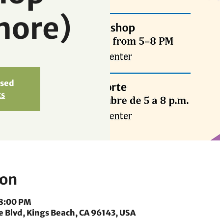
hore)
osed
ts
ion
 8:00 PM
e Blvd, Kings Beach, CA 96143, USA